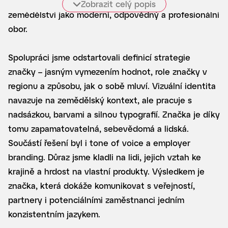
pomoci značce vystoupit ze zažitých klišé a ukázat
Zobrazit celý popis
zemědělství jako moderní, odpovědný a profesionální
obor.
Spolupráci jsme odstartovali definicí strategie
značky – jasným vymezením hodnot, role značky v
regionu a způsobu, jak o sobě mluví. Vizuální identita
navazuje na zemědělský kontext, ale pracuje s
nadsázkou, barvami a silnou typografií. Značka je díky
tomu zapamatovatelná, sebevědomá a lidská.
Součástí řešení byl i tone of voice a employer
branding. Důraz jsme kladli na lidi, jejich vztah ke
krajině a hrdost na vlastní produkty. Výsledkem je
značka, která dokáže komunikovat s veřejností,
partnery i potenciálními zaměstnanci jedním
konzistentním jazykem.