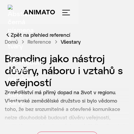
ANIMATO
Zpět na přehled referencí
Domů
Reference
Všestary
Branding jako nástroj
důvěry, náboru i vztahů s
veřejností
Zemědělství má přímý dopad na život v regionu.
Všestarské zemědělské družstvo si bylo vědomo
toho, že bez srozumitelné a otevřené komunikace
nelze dlouhodobě budovat důvěru veřejnosti,
majitelů pozemků ani zaměstnanců. Naším cílem bylo